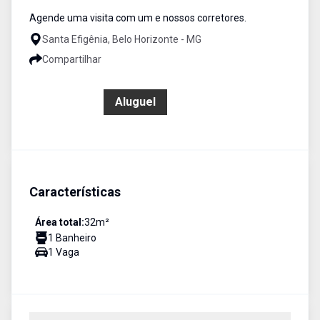
Agende uma visita com um e nossos corretores.
Santa Efigênia, Belo Horizonte - MG
Compartilhar
R$ 990,00
Aluguel
Características
Área total:
32
m²
1
Banheiro
1
Vaga