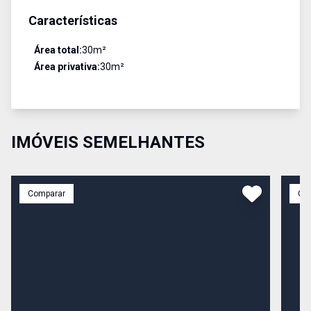
Características
Área total:
30
m²
Área privativa:
30
m²
IMÓVEIS SEMELHANTES
Comparar
Co