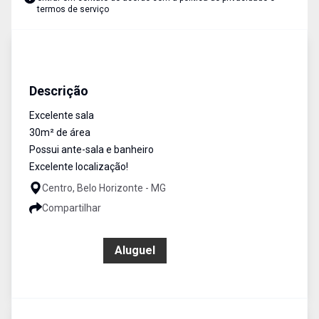
termos de serviço
Salas/Conjuntos
Aluguel
Cód:
204
Descrição
Excelente sala
30m² de área
Possui ante-sala e banheiro
Excelente localização!
Centro, Belo Horizonte - MG
Compartilhar
R$ 500,00
Aluguel