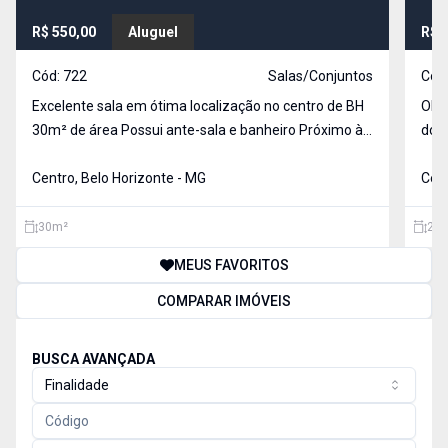
R$ 550,00
Aluguel
R$ 
Cód:
722
Salas/Conjuntos
Cód
Excelente sala em ótima localização no centro de BH
OPORTUNIDAD
30m² de área Possui ante-sala e banheiro Próximo à
do Centro de 
Praça Estação e Praça 7 Prédio possui dois
Sala
elevadores, porteiro físico 24 horas, sistema de
Centro, Belo Horizonte - MG
mais duas s
Cent
circuito interno de câmeras de segurança. Água inc
noss
30
m²
27
MEUS FAVORITOS
COMPARAR IMÓVEIS
BUSCA AVANÇADA
Finalidade