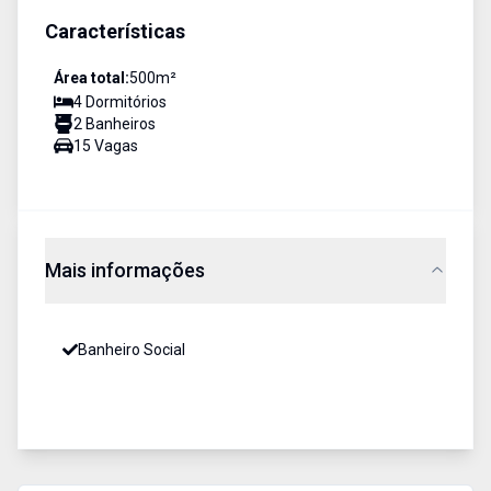
Características
Área total:
500
m²
4
Dormitório
s
2
Banheiro
s
15
Vaga
s
Mais informações
Banheiro Social