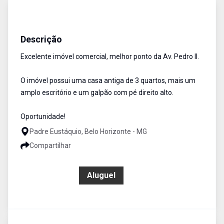
Pavilhão
Aluguel
Cód:
744
Descrição
Excelente imóvel comercial, melhor ponto da Av. Pedro II.
O imóvel possui uma casa antiga de 3 quartos, mais um
amplo escritório e um galpão com pé direito alto.
Oportunidade!
Padre Eustáquio, Belo Horizonte - MG
Compartilhar
R$ 4.990,00
Aluguel