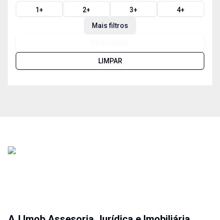
1
+
2
+
3
+
4
+
Mais filtros
PESQUISAR
LIMPAR
AJ Imob Assesoria Jurídica e Imobiliária