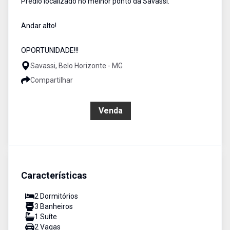
Prédio localizado no melhor ponto da Savassi.
Andar alto!
OPORTUNIDADE!!!
Savassi, Belo Horizonte - MG
Compartilhar
R$ 650.000,00
Venda
Características
2
Dormitório
s
3
Banheiro
s
1
Suíte
2
Vaga
s