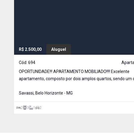
R$ 2.500,00
Aluguel
Cód:
694
Apart
OPORTUNIDADE!!! APARTAMENTO MOBILIADO!!!! Excelente
apartamento, composto por dois amplos quartos, sendo um 
suíte com hidromassagem, com armários de ótima qualidade
ampla e arejada sala, com varanda, com uma linda vista da S
Savassi, Belo Horizonte - MG
cozinha com
2
3
1
2