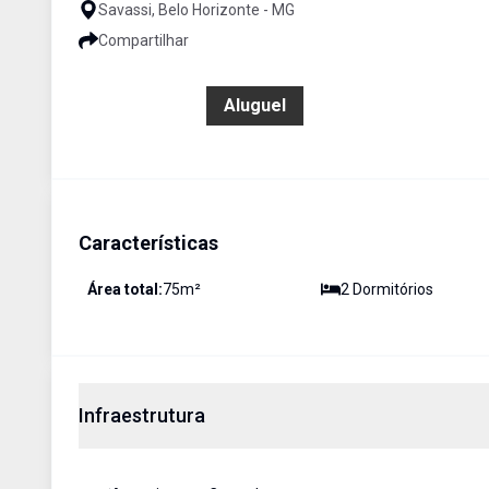
Savassi, Belo Horizonte - MG
Compartilhar
R$ 3.900,00
Aluguel
Características
Área total:
75
m²
2
Dormitório
s
Infraestrutura