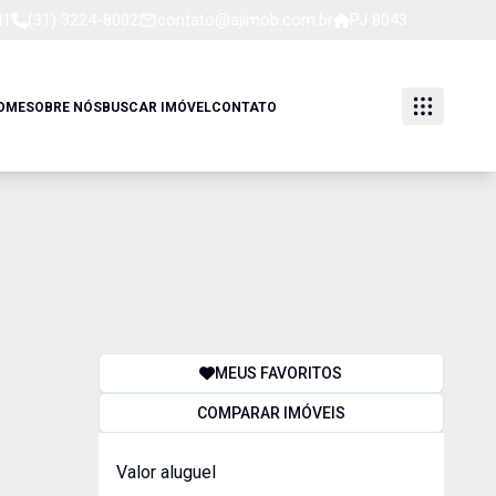
41
(31) 3224-8002
contato@ajimob.com.br
PJ 8043
OME
SOBRE NÓS
BUSCAR IMÓVEL
CONTATO
MEUS FAVORITOS
COMPARAR IMÓVEIS
Valor aluguel