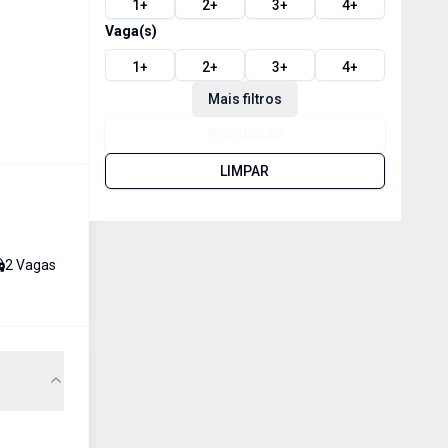
1
+
2
+
3
+
4
+
Vaga(s)
1
+
2
+
3
+
4
+
Mais filtros
PESQUISAR
LIMPAR
2
Vaga
s